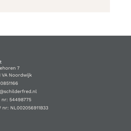
t
iehoren 7
1 VA Noordwijk
10851166
@schilderfred.nl
 nr: 54498775
 nr: NL002056911B33