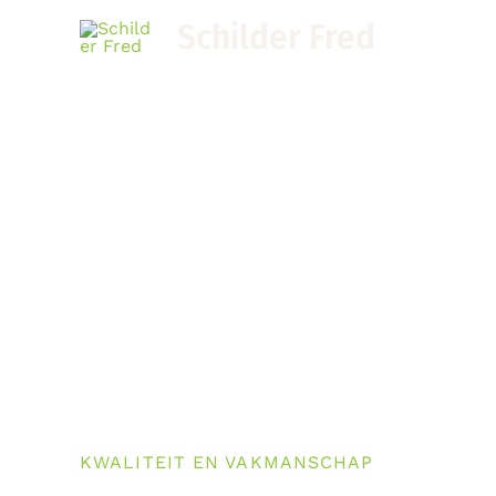
Ga
Schilder Fred
naar
de
inhoud
KWALITEIT EN VAKMANSCHAP