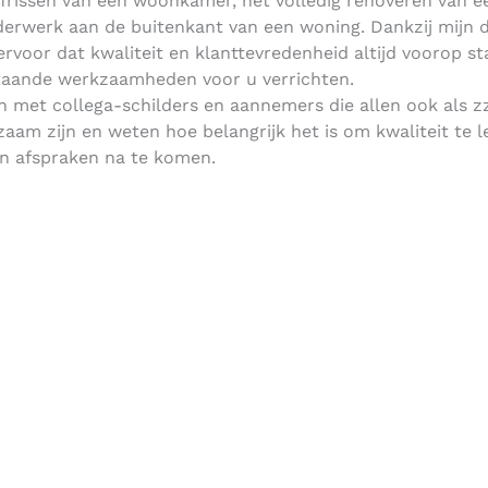
pfrissen van een woonkamer, het volledig renoveren van e
lderwerk aan de buitenkant van een woning. Dankzij mijn d
 ervoor dat kwaliteit en klanttevredenheid altijd voorop s
taande werkzaamheden voor u verrichten.
 met collega-schilders en aannemers die allen ook als z
aam zijn en weten hoe belangrijk het is om kwaliteit te l
n afspraken na te komen.