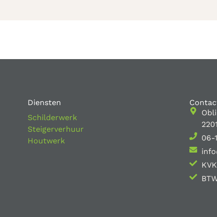
Diensten
Contac
Obl
Schilderwerk
220
Steigerverhuur
06-
Houtwerk
info
KVK
BTW