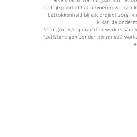
elke klus, of het nu gaat om het o
bedrijfspand of het uitvoeren van schi
betrokkenheid bij elk project zorg ik
Ik kan de onders
Voor grotere opdrachten werk ik samen
(zelfstandigen zonder personeel) werkz
e