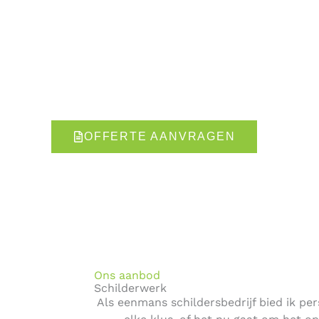
Schilder & Onderhoudsbedrijf Fred van den Berg
Schilder & Onderhoudsbedrijf Fred van den Berg 
gevestigde eenmanszaak welke garant staat vo
klein bedrijf bent u altijd verzekerd van persoo
aanspreekpunt.
OFFERTE AANVRAGEN
06-
Ons aanbod
Schilderwerk
Als eenmans schildersbedrijf bied ik p