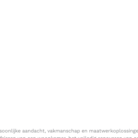
is een in Noordwijk
or vakmanschap. Met een
nlijke aandacht en één
10851166
ersoonlijke aandacht, vakmanschap en maatwerkoplossing