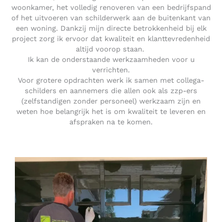
woonkamer, het volledig renoveren van een bedrijfspand
of het uitvoeren van schilderwerk aan de buitenkant van
een woning. Dankzij mijn directe betrokkenheid bij elk
project zorg ik ervoor dat kwaliteit en klanttevredenheid
altijd voorop staan.
Ik kan de onderstaande werkzaamheden voor u
verrichten.
Voor grotere opdrachten werk ik samen met collega-
schilders en aannemers die allen ook als zzp-ers
(zelfstandigen zonder personeel) werkzaam zijn en
weten hoe belangrijk het is om kwaliteit te leveren en
afspraken na te komen.