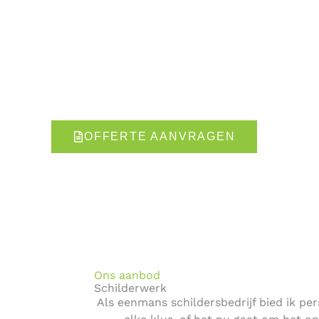
Schilder & Onderhoudsbedrijf Fred van den Berg
Schilder & Onderhoudsbedrijf Fred van den Berg 
gevestigde eenmanszaak welke garant staat vo
klein bedrijf bent u altijd verzekerd van persoo
aanspreekpunt.
OFFERTE AANVRAGEN
06-
Ons aanbod
Schilderwerk
Als eenmans schildersbedrijf bied ik p