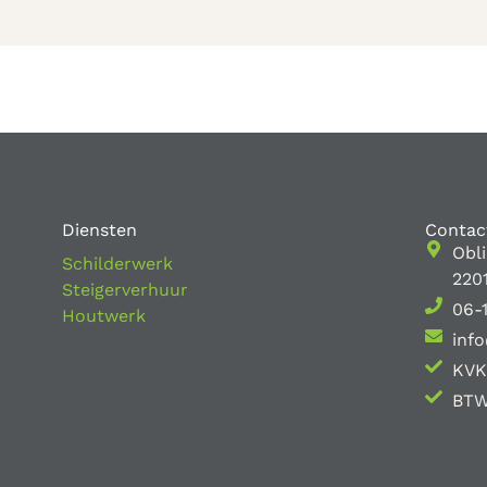
Diensten
Contac
Obl
Schilderwerk
220
Steigerverhuur
06-
Houtwerk
info
KVK
BTW