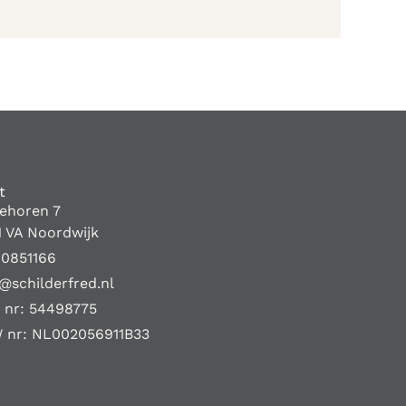
t
iehoren 7
1 VA Noordwijk
10851166
@schilderfred.nl
 nr: 54498775
 nr: NL002056911B33