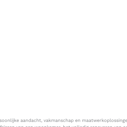
is een in Noordwijk
or vakmanschap. Met een
nlijke aandacht en één
10851166
ersoonlijke aandacht, vakmanschap en maatwerkoplossing