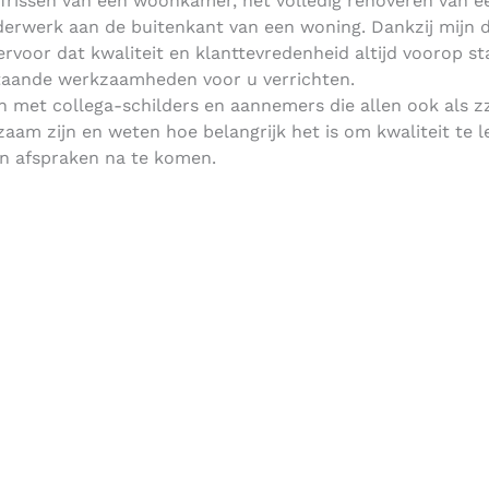
pfrissen van een woonkamer, het volledig renoveren van e
lderwerk aan de buitenkant van een woning. Dankzij mijn d
 ervoor dat kwaliteit en klanttevredenheid altijd voorop s
taande werkzaamheden voor u verrichten.
 met collega-schilders en aannemers die allen ook als z
aam zijn en weten hoe belangrijk het is om kwaliteit te l
n afspraken na te komen.