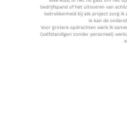
elke klus, of het nu gaat om het o
bedrijfspand of het uitvoeren van schi
betrokkenheid bij elk project zorg ik
Ik kan de onders
Voor grotere opdrachten werk ik samen
(zelfstandigen zonder personeel) werkz
e