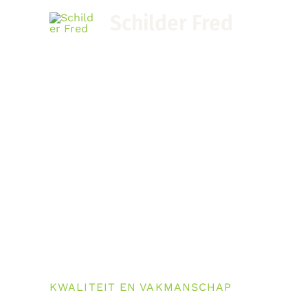
Ga
Schilder Fred
naar
de
inhoud
KWALITEIT EN VAKMANSCHAP