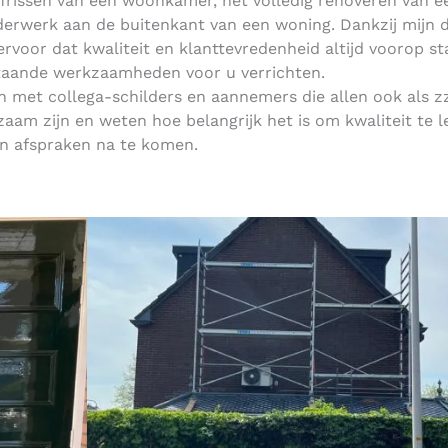
pfrissen van een woonkamer, het volledig renoveren van e
lderwerk aan de buitenkant van een woning. Dankzij mijn d
 ervoor dat kwaliteit en klanttevredenheid altijd voorop s
taande werkzaamheden voor u verrichten.
 met collega-schilders en aannemers die allen ook als z
aam zijn en weten hoe belangrijk het is om kwaliteit te l
n afspraken na te komen.