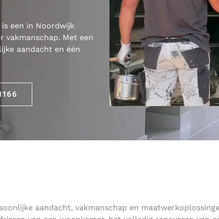
is een in Noordwijk
or vakmanschap. Met een
nlijke aandacht en één
1166
ersoonlijke aandacht, vakmanschap en maatwerkoplossing