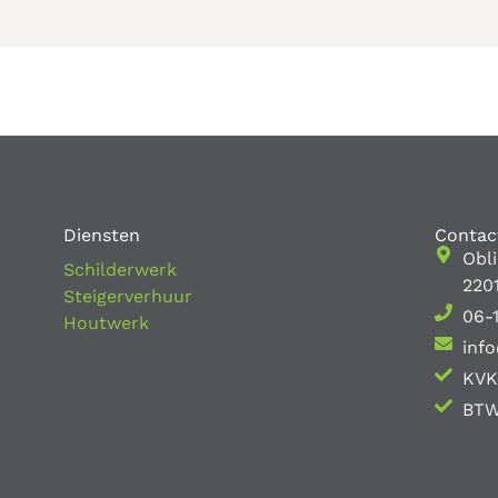
Diensten
Contac
Obl
Schilderwerk
220
Steigerverhuur
06-
Houtwerk
info
KVK
BTW