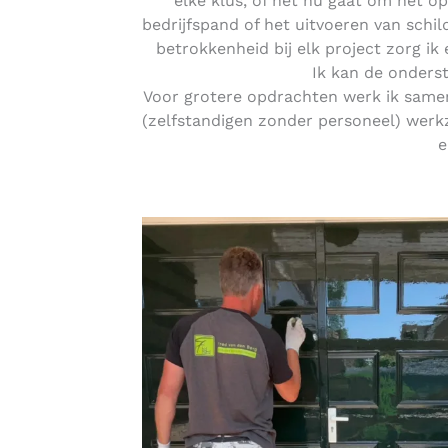
elke klus, of het nu gaat om het o
bedrijfspand of het uitvoeren van schi
betrokkenheid bij elk project zorg ik
Ik kan de onders
Voor grotere opdrachten werk ik samen
(zelfstandigen zonder personeel) werkz
e