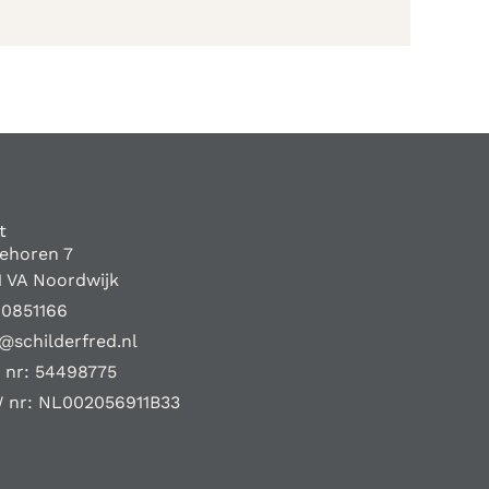
t
iehoren 7
1 VA Noordwijk
10851166
@schilderfred.nl
 nr: 54498775
 nr: NL002056911B33