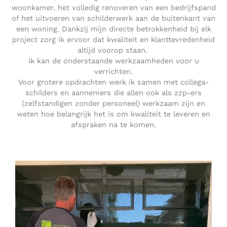
woonkamer, het volledig renoveren van een bedrijfspand
of het uitvoeren van schilderwerk aan de buitenkant van
een woning. Dankzij mijn directe betrokkenheid bij elk
project zorg ik ervoor dat kwaliteit en klanttevredenheid
altijd voorop staan.
Ik kan de onderstaande werkzaamheden voor u
verrichten.
Voor grotere opdrachten werk ik samen met collega-
schilders en aannemers die allen ook als zzp-ers
(zelfstandigen zonder personeel) werkzaam zijn en
weten hoe belangrijk het is om kwaliteit te leveren en
afspraken na te komen.