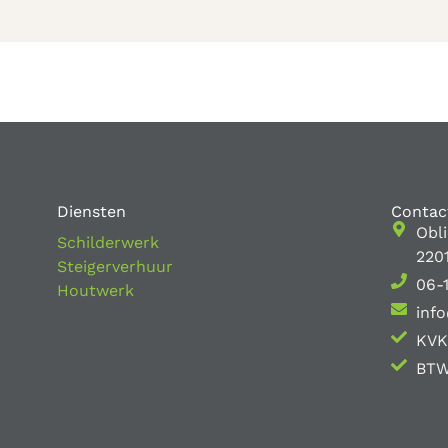
Diensten
Contac
Obl
Schilderwerk
220
Steigerverhuur
06-
Houtwerk
info
KVK
BTW