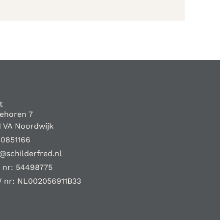
t
iehoren 7
1 VA Noordwijk
10851166
@schilderfred.nl
 nr: 54498775
 nr: NL002056911B33