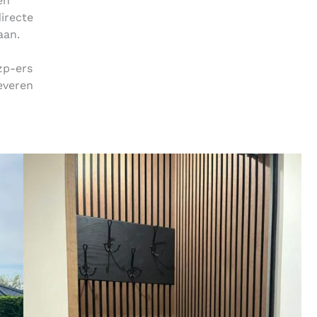
en
irecte
taan.
zp-ers
everen