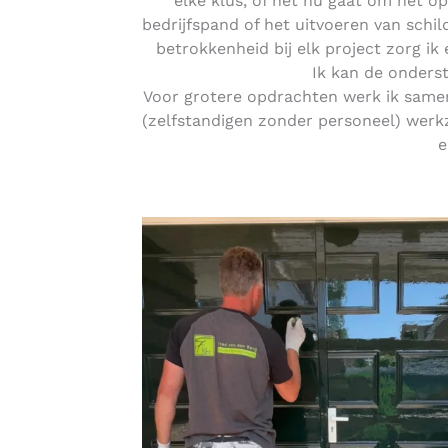
elke klus, of het nu gaat om het o
bedrijfspand of het uitvoeren van schi
betrokkenheid bij elk project zorg ik
Ik kan de onders
Voor grotere opdrachten werk ik samen
(zelfstandigen zonder personeel) werkz
e