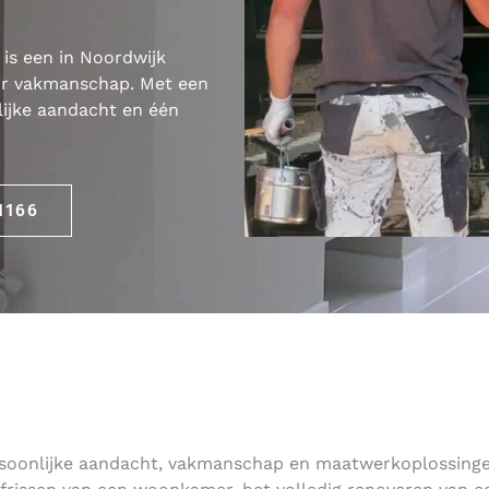
is een in Noordwijk
or vakmanschap. Met een
nlijke aandacht en één
1166
ersoonlijke aandacht, vakmanschap en maatwerkoplossing