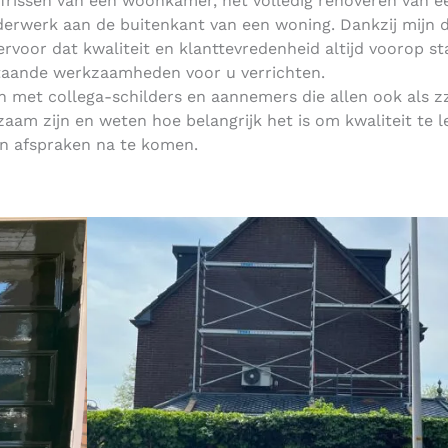
pfrissen van een woonkamer, het volledig renoveren van e
lderwerk aan de buitenkant van een woning. Dankzij mijn d
 ervoor dat kwaliteit en klanttevredenheid altijd voorop s
taande werkzaamheden voor u verrichten.
 met collega-schilders en aannemers die allen ook als z
aam zijn en weten hoe belangrijk het is om kwaliteit te l
n afspraken na te komen.