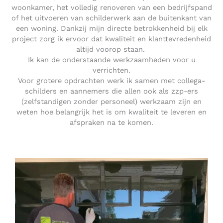
woonkamer, het volledig renoveren van een bedrijfspand
of het uitvoeren van schilderwerk aan de buitenkant van
een woning. Dankzij mijn directe betrokkenheid bij elk
project zorg ik ervoor dat kwaliteit en klanttevredenheid
altijd voorop staan.
Ik kan de onderstaande werkzaamheden voor u
verrichten.
Voor grotere opdrachten werk ik samen met collega-
schilders en aannemers die allen ook als zzp-ers
(zelfstandigen zonder personeel) werkzaam zijn en
weten hoe belangrijk het is om kwaliteit te leveren en
afspraken na te komen.