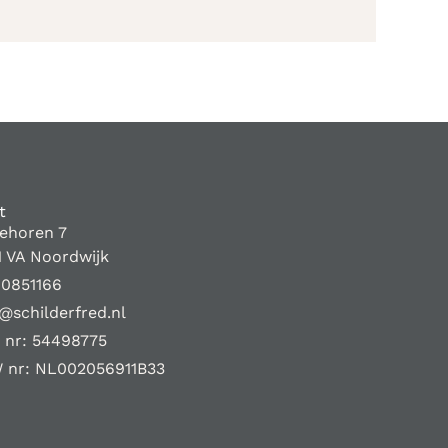
t
iehoren 7
1 VA Noordwijk
10851166
@schilderfred.nl
 nr: 54498775
 nr: NL002056911B33