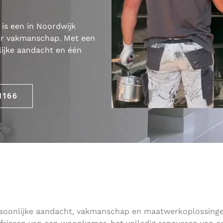
is een in Noordwijk
or vakmanschap. Met een
nlijke aandacht en één
1166
ersoonlijke aandacht, vakmanschap en maatwerkoplossing