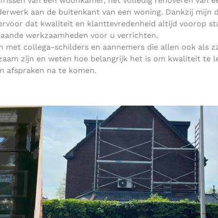
pfrissen van een woonkamer, het volledig renoveren van e
lderwerk aan de buitenkant van een woning. Dankzij mijn d
 ervoor dat kwaliteit en klanttevredenheid altijd voorop s
taande werkzaamheden voor u verrichten.
 met collega-schilders en aannemers die allen ook als z
aam zijn en weten hoe belangrijk het is om kwaliteit te l
n afspraken na te komen.