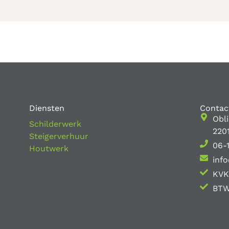
Diensten
Contac
Obl
Schilderwerk
220
Steigerverhuur
06-
Houtwerk
info
KVK
BTW