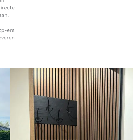
en
irecte
taan.
zp-ers
everen