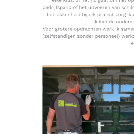
elke klus, of het nu gaat om het o
bedrijfspand of het uitvoeren van schi
betrokkenheid bij elk project zorg ik
Ik kan de onders
Voor grotere opdrachten werk ik samen
(zelfstandigen zonder personeel) werkz
e